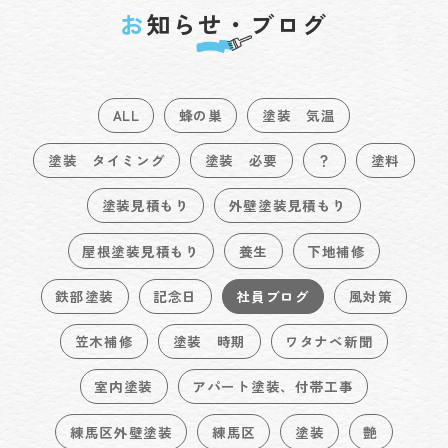
お
知らせ・ブログ
ALL
蜂の巣
塗装 気温
塗装 タイミング
塗装 必要
？
塗料
塗装見積もり
外壁塗装見積もり
屋根塗装見積もり
養生
下地補修
鉄部塗装
記念日
社員ブログ
風対策
笠木補修
塗装 時期
ワタナベ新聞
室内塗装
アパート塗装、付帯工事
練馬区外壁塗装
練馬区
塗装
艶