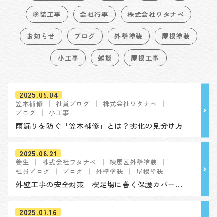
塗装工事
会社行事
株式会社ワタナベ
お知らせ
ブログ
外壁塗装
屋根塗装
小工事
雑談
屋根工事
2025.09.04
笠木補修
社員ブログ
株式会社ワタナベ
ブログ
小工事
雨漏りを防ぐ「笠木補修」とは？劣化の見分け方
2025.08.21
養生
株式会社ワタナベ
練馬区外壁塗装
社員ブログ
ブログ
外壁塗装
屋根塗装
外壁工事の安全対策｜楔足場に巻く保護カバーの役割とは？
2025.07.16