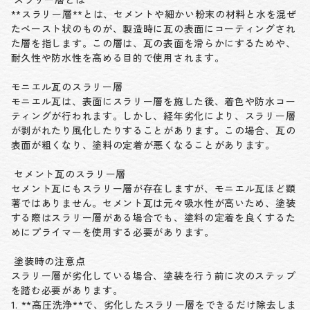
**スラリー層**とは、セメントや細かい粉末の材料と水を混ぜ
たペースト状のものが、製造時に瓦の表面にコーティングされ
た層を指します。この層は、瓦の表面を滑らかにするためや、
耐久性や防水性を高める目的で使用されます。
モニエル瓦のスラリー層
モニエル瓦は、表面にスラリー層を施した後、着色や防水コー
ティングが行われます。しかし、経年劣化により、スラリー層
が剥がれたり風化したりすることがあります。この場合、瓦の
表面が粗くなり、塗料の定着が悪くなることがあります。
セメント瓦のスラリー層
セメント瓦にもスラリー層が存在しますが、モニエル瓦ほど顕
著ではありません。セメント瓦は元々吸水性が高いため、塗装
する際はスラリー層がある場合でも、塗料の定着を良くするた
めにプライマーを使用する必要があります。
塗装時の注意点
スラリー層が劣化している場合、塗装を行う前に次のステップ
を踏む必要があります。
1. **高圧洗浄**で、劣化したスラリー層をできるだけ除去しま