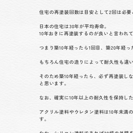
住宅の再塗装回数は目安として2回は必要
日本の住宅は30年が平均寿命。
10年おきに再塗装するのが良いと言われ
つまり築10年経ったら1回目、築20年経
もちろん住宅の造りによって耐久性も違
そのため築10年経ったら、必ず再塗装し
と思います。
なお、確実に10年以上の耐久性を保持し
アクリル塗料やウレタン塗料は10年未満
す。
なお、シリコン塗料であれば30坪の外壁