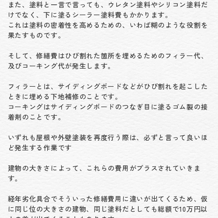
また、塗料と一言で言っても、ウレタン塗料やシリコン塗料だ
けでなく、下に塗るシーラー塗料費もかかります。
これは塗料の密着性を高めるための、いわば糊のような役割を
果たすものです。
そして、修繕費はひび割れた箇所を埋めるためのフィラー代、
及びコーキング代が発生します。
フィラーとは、サイディングボードなどがひび割れを起こした
ときに埋める下地補修のことです。
コーキングはサイディングボードのつなぎ目に塗るゴム製の接
着剤のことです。
いずれも屋根や外壁塗装を再度行う際は、必ずと言って良いほ
ど発生する作業です
建物の大きさによって、これらの費用がプラスされていきま
す。
経年劣化具合でそういった修繕費用に違いが出てくるため、仮
に同じ位の大きさの建物、同じ塗料だとしても総額で10万円以