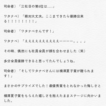
司会者）「三社目の第6位は……」
ワタナベ）「絶対大丈夫。ここまできたら優勝出来
る！！！！！！！！」
司会者）「ワタナベさんです！」
ワタナベ）「ええええええええええーーーー。。。」
その時、偶然にも社員全員が顔を合わせました（笑）
多分全員優勝できると思ってたんでしょうね。
司会者）「そしてワタナベさんには横澤夏子賞が贈られま
す！」
まさかのサプライズでした！最優秀賞をとれなかった悔しさと
横澤夏子賞をもらえた嬉しさを抱えたままステージに向かいま
した。