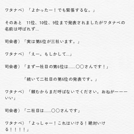
ワタナベ）「よかったー！でも緊張するな。」
そのあと 11位、10位、9位まで発表されましたがワタナベの
名前は呼ばれず…
司会者）「実は第6位が三社います。」
ワタナベ）「えー。もしかして…」
司会者）「まず一社目の第6位は……○○さんです！」
「続いて二社目の第6位の発表です。」
ワタナベ）「頼むからまだ呼ばないでください。おねがーーー
いい」
司会者）「二社目は……○○さんです」
ワタナベ）「よっしゃー！これはいける！絶対いけ
る！！！！」